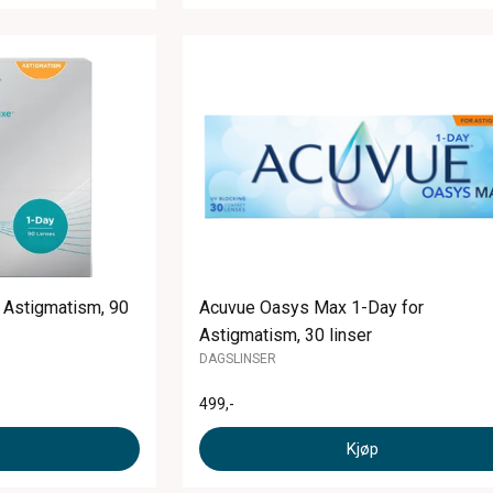
 Astigmatism, 90
Acuvue Oasys Max 1-Day for
Astigmatism, 30 linser
DAGSLINSER
499
,-
Kjøp