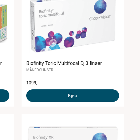
r
Biofinity Toric Multifocal D, 3 linser
MÅNEDSLINSER
1099
,-
Kjøp