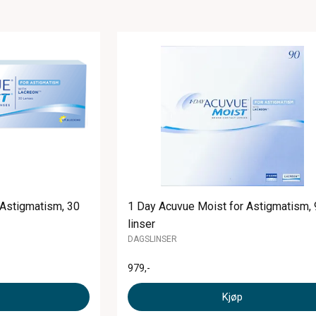
 Astigmatism, 30
1 Day Acuvue Moist for Astigmatism,
linser
DAGSLINSER
979
,-
Kjøp