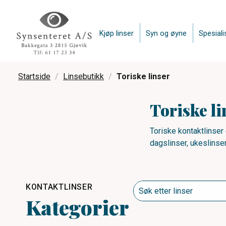
Kjøp linser
Syn og øyne
Spesiali
Startside
Linsebutikk
Toriske linser
Toriske li
Toriske kontaktlinser
dagslinser, ukeslinse
KONTAKTLINSER
Kategorier