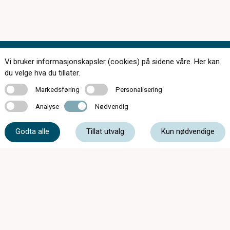
Vi bruker informasjonskapsler (cookies) på sidene våre. Her kan
Kontakt oss
du velge hva du tillater.
Markedsføring
Personalisering
Markedsføring
Personalisering
Analyse
Nødvendig
Analyse
Nødvendig
61 17 23 34
Godta alle
Tillat utvalg
Kun nødvendige
post@synsenteretgjovik.no