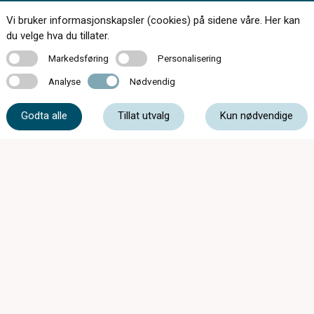
Vi bruker informasjonskapsler (cookies) på sidene våre. Her kan
Kontakt oss
du velge hva du tillater.
Markedsføring
Personalisering
Markedsføring
Personalisering
Analyse
Nødvendig
Analyse
Nødvendig
61 17 23 34
Godta alle
Tillat utvalg
Kun nødvendige
post@synsenteretgjovik.no
Bakkegata 3, 2815 Gjøvik
Mandag - Onsdag
08:00 - 15:30
Torsdag
08:00 - 17:00