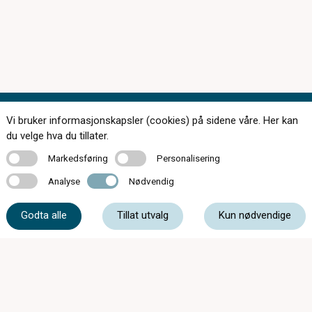
Vi bruker informasjonskapsler (cookies) på sidene våre. Her kan
Kontakt oss
du velge hva du tillater.
Markedsføring
Personalisering
Markedsføring
Personalisering
Analyse
Nødvendig
Analyse
Nødvendig
61 17 23 34
Godta alle
Tillat utvalg
Kun nødvendige