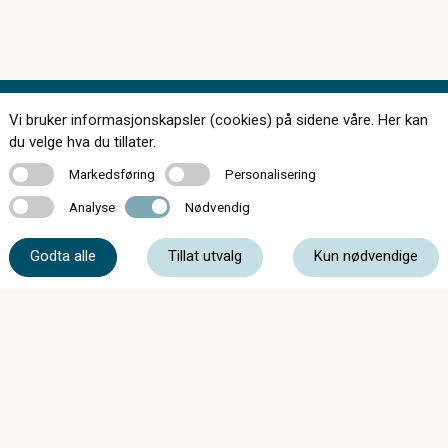
Vi bruker informasjonskapsler (cookies) på sidene våre. Her kan
Kontakt oss
du velge hva du tillater.
Markedsføring
Personalisering
Markedsføring
Personalisering
Analyse
Nødvendig
Analyse
Nødvendig
61 17 23 34
Godta alle
Tillat utvalg
Kun nødvendige
post@synsenteretgjovik.no