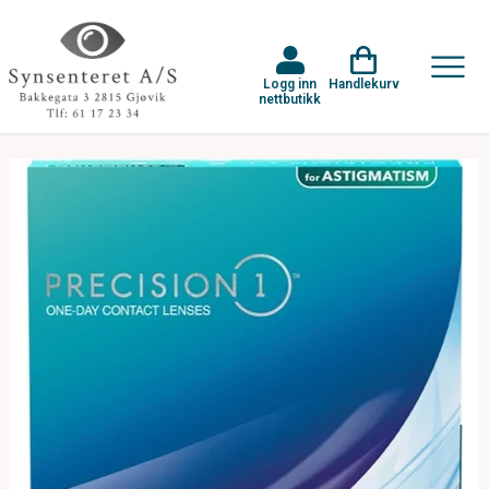
Logg inn
Handlekurv
nettbutikk