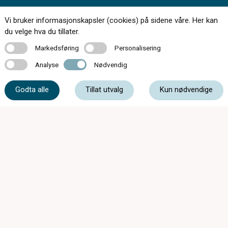
Vi bruker informasjonskapsler (cookies) på sidene våre. Her kan
Kontakt oss
du velge hva du tillater.
Markedsføring
Personalisering
Markedsføring
Personalisering
Analyse
Nødvendig
Analyse
Nødvendig
61 17 23 34
Godta alle
Tillat utvalg
Kun nødvendige
post@synsenteretgjovik.no
Bakkegata 3, 2815 Gjøvik
Mandag - Onsdag
08:00 - 15:30