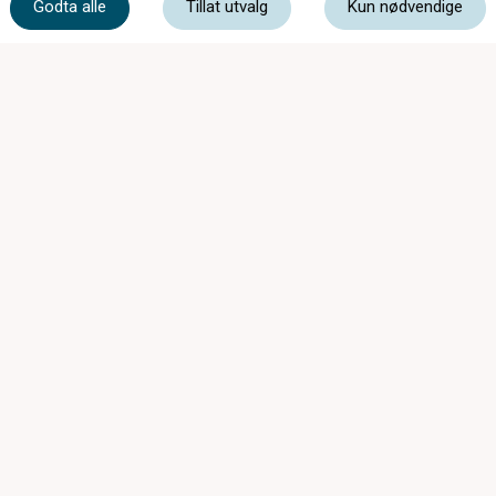
Godta alle
Tillat utvalg
Kun nødvendige
post@synsenteretgjovik.no
Bakkegata 3, 2815 Gjøvik
Mandag - Onsdag
08:00 - 15:30
Torsdag
08:00 - 17:00
Fredag
08:00 - 14:00
Lørdag
Stengt
Medlem av: