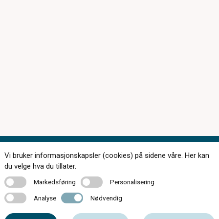
Vi bruker informasjonskapsler (cookies) på sidene våre. Her kan
Kontakt oss
du velge hva du tillater.
Markedsføring
Personalisering
Markedsføring
Personalisering
Analyse
Nødvendig
Analyse
Nødvendig
61 17 23 34