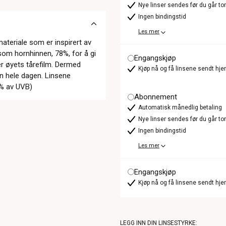
Nye linser sendes før du går t
Ingen bindingstid
Les mer
materiale som er inspirert av
m hornhinnen, 78%, for å gi
Engangskjøp
er øyets tårefilm. Dermed
Kjøp nå og få linsene sendt hje
yn hele dagen. Linsene
5% av UVB)
Abonnement
Automatisk månedlig betaling
Nye linser sendes før du går t
Ingen bindingstid
Les mer
Engangskjøp
Kjøp nå og få linsene sendt hje
LEGG INN DIN LINSESTYRKE: