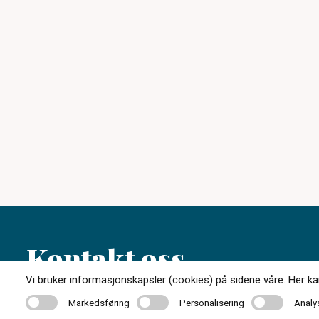
Kontakt oss
Vi bruker informasjonskapsler (cookies) på sidene våre. Her kan 
Markedsføring
Personalisering
Analyse
Markedsføring
Personalisering
Analy
61 17 23 34