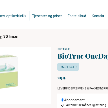
sert optikerklinikk
Tjenester og priser
Faste tilbud
Kontakt
, 30 linser
BIOTRUE
BioTrue OneDay,
DAGSLINSER
299
LEVERINGSFREKVENS & PAKKESTØRR
Abonnement
Automatisk månedlig betaling