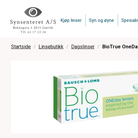
Kjøp linser
Syn og øyne
Spesiali
Startside
Linsebutikk
Dagslinser
BioTrue OneDay