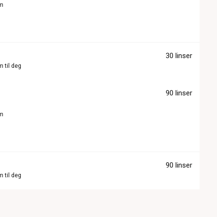
om
30 linser
m til deg
90 linser
om
90 linser
m til deg