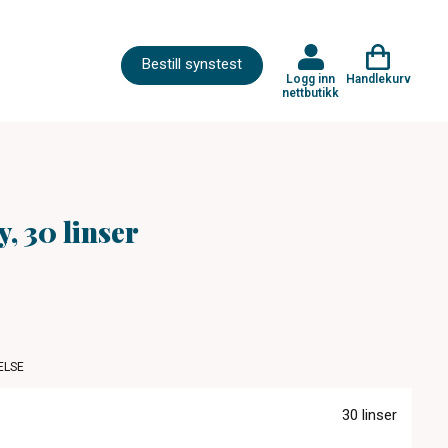
Bestill synstest
Logg inn
Handlekurv
nettbutikk
 30 linser
ELSE
30 linser