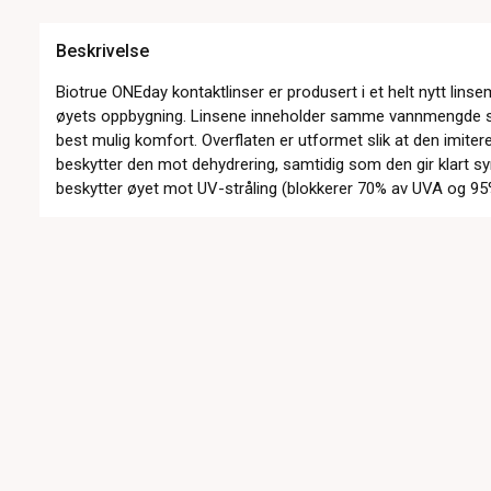
Beskrivelse
Biotrue ONEday kontaktlinser er produsert i et helt nytt linse
øyets oppbygning. Linsene inneholder samme vannmengde so
best mulig komfort. Overflaten er utformet slik at den imiter
beskytter den mot dehydrering, samtidig som den gir klart s
beskytter øyet mot UV-stråling (blokkerer 70% av UVA og 9